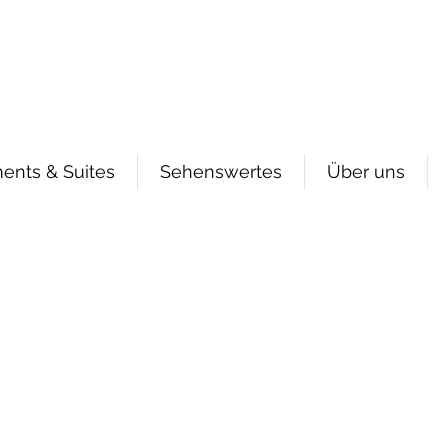
hnungen
info@tecklenburger-au
rger Augenblicke
+49 15
ents & Suites
Sehenswertes
Über uns