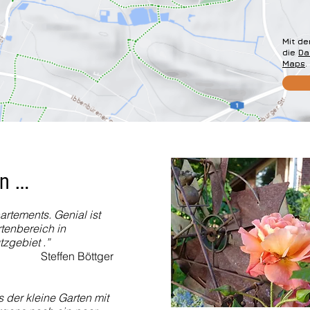
Mit de
die
Da
Maps
.
en …
rtements. Genial ist
tenbereich in
zgebiet .”
Steffen Böttger
 der kleine Garten mit