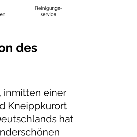
Reinigungs-
nen
service
on des
inmitten einer
nd Kneippkurort
Deutschlands hat
wunderschönen