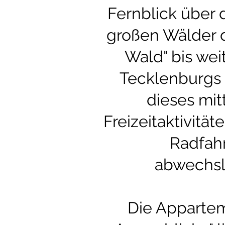
Fernblick über
großen Wälder 
Wald" bis we
Tecklenburgs 
dieses mit
Freizeitaktivit
Radfah
abwechsl
Die Apparte