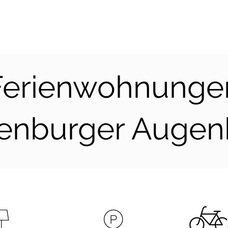
Ferienwohnunge
lenburger Augenb