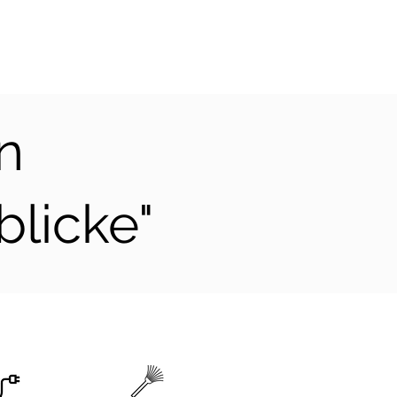
n
licke"