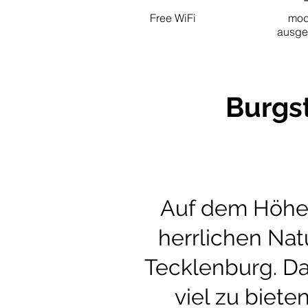
Free WiFi
mod
ausges
Burgs
Auf dem Höhen
herrlichen Nat
Tecklenburg. Da
viel zu biet