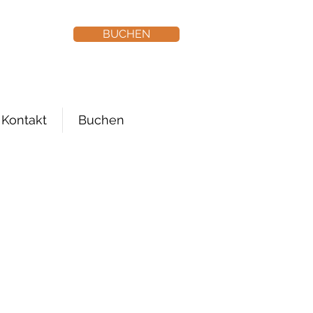
genblicke.de
BUCHEN
2 28 39 19 79
Kontakt
Buchen