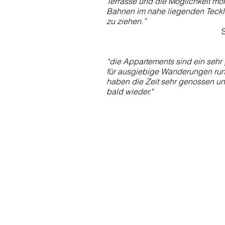
Terrasse und die Möglichkeit mo
Bahnen im nahe liegenden Teckl
zu ziehen.”
“die Appartements sind ein seh
für ausgiebige Wanderungen run
haben die Zeit sehr genossen u
bald wieder."
Kontaktieren Sie u
info@tecklenburger-augenblic
Tel:
+49 152 2
8 39 19 79