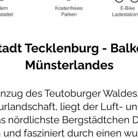
ern
Kostenfreies
E-Bike
tattet
Parken
Ladestatio
tadt Tecklenburg - Balk
Münsterlandes
zug des Teutoburger Waldes, 
urlandschaft, liegt der Luft- u
s nördlichste Bergstädtchen 
en und fasziniert durch einen 