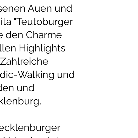
ssenen Auen und
ta "Teutoburger
Sie den Charme
len Highlights
 Zahlreiche
rdic-Walking und
den und
klenburg.
ecklenburger