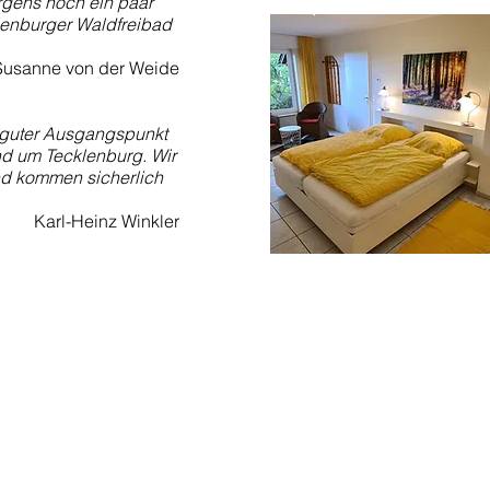
rgens noch ein paar
enburger Waldfreibad
Susanne von der Weide
r guter Ausgangspunkt
d um Tecklenburg. Wir
nd kommen sicherlich
Karl-Heinz Winkler
ns
Adresse
ke.de
Am Steinkamp 48
49545 Tecklenburg