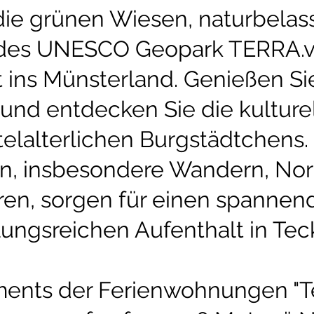
 die grünen Wiesen, naturbela
des UNESCO Geopark TERRA.vi
it ins Münsterland. Genießen 
und entdecken Sie die kulturel
telalterlichen Burgstädtchens.
äten, insbesondere Wandern, No
ren, sorgen für einen spannen
ungsreichen Aufenthalt in Tec
ments der Ferienwohnungen "T